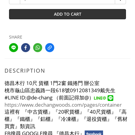
ADD TO CART
SHARE
DESCRIPTION
德昌木行
10
尺
貨櫃
1
門
2
窗
鐵捲門
辦公室
桃市龜山區忠義路一段
618
號
0912081349
戴先生
#LINE ID:@de-chang
（前面記得加
@
）
https://www.dechangwoods.com/pages/container
這裡有
『中古貨櫃』『
20
呎貨櫃』『
40
尺貨櫃』『高
櫃』『鐵櫃』『鋁櫃』『冷凍櫃』『退役貨櫃』『舊材
買賣』類資訊
FB
搜尋
GOOGLE
搜尋
『德昌木行』