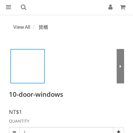
View All
貨櫃
10-door-windows
NT$1
QUANTITY