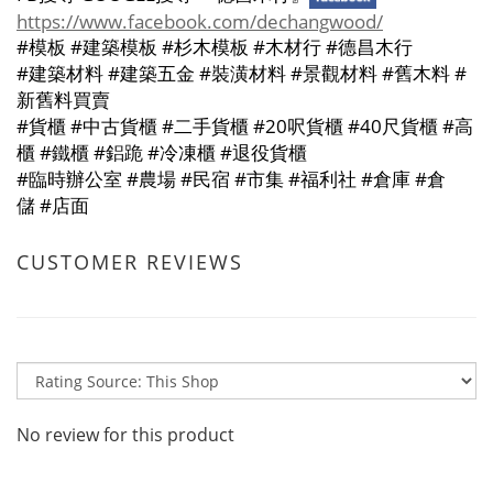
https://www.facebook.com/dechangwood/
#
模板
#
建築模板
#
杉木模板
#
木材行
#
德昌木行
#
建築材料
#
建築五金
#
裝潢材料
#
景觀材料
#
舊木料
#
新舊料買賣
#
貨櫃
#
中古貨櫃
#
二手貨櫃
#20
呎貨櫃
#40
尺貨櫃
#
高
櫃
#
鐵櫃
#
鋁跪
#
冷凍櫃
#
退役貨櫃
#
臨時辦公室
#
農場
#
民宿
#
市集
#
福利社
#
倉庫
#
倉
儲
#
店面
CUSTOMER REVIEWS
No review for this product