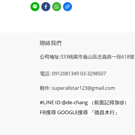
聯絡我們
公司地址:
333桃園市龜山區忠義路一段618號
電話: 0912081349 03-3298507
郵件: superallstar123@gmail.com
#LINE ID:@de-chang
（前面記得加
@
）
FB
搜尋
GOOGLE
搜尋
『德昌木行』