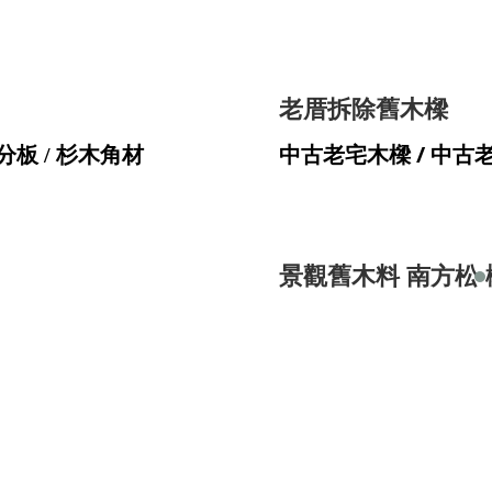
老厝拆除舊木樑
中古老宅木樑 / 中
3分板 / 杉木角材
景觀舊木料 南方松 