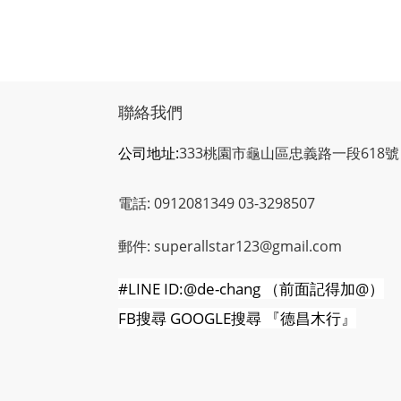
聯絡我們
公司地址:
333桃園市龜山區忠義路一段618號
電話: 0912081349 03-3298507
郵件: superallstar123@gmail.com
#LINE ID:@de-chang
（前面記得加
@
）
FB
搜尋
GOOGLE
搜尋
『德昌木行』