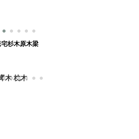
古老宅杉木原木梁
櫸木 枕木