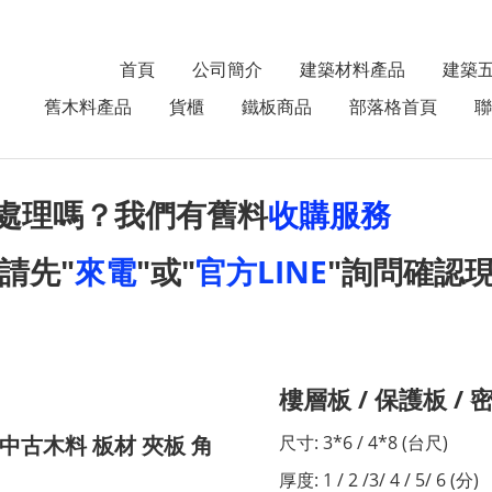
首頁
公司簡介
建築材料產品
建築
舊木料產品
貨櫃
鐵板商品
部落格首頁
聯
處理嗎？我們有舊料
收購服務
請先"
來電
"或"
官方LINE
"詢問確認
樓層板 / 保護板 /
中古木料 板材 夾板 角
尺寸: 3*6 / 4*8 (台尺)
厚度: 1 / 2 /3/ 4 / 5/ 6 (分)