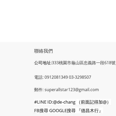
聯絡我們
公司地址:
333桃園市龜山區忠義路一段618號
電話: 0912081349 03-3298507
郵件: superallstar123@gmail.com
#LINE ID:@de-chang
（前面記得加
@
）
FB
搜尋
GOOGLE
搜尋
『德昌木行』