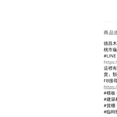
商品
德昌木
桃市龜
#LINE
https
這裡有
賣』類
FB
搜
https
#
模板
#
建築
#
貨櫃
#
臨時