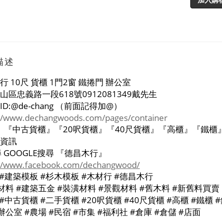
描述
行
10
尺
貨櫃
1
門
2
窗
鐵捲門
辦公室
山區忠義路一段
618
號
0912081349
戴先生
 ID:@de-chang
（前面記得加
@
）
://www.dechangwoods.com/pages/container
『中古貨櫃』『
20
呎貨櫃』『
40
尺貨櫃』『高櫃』『鐵櫃
資訊
尋
GOOGLE
搜尋
『德昌木行』
://www.facebook.com/dechangwood/
#
建築模板
#
杉木模板
#
木材行
#
德昌木行
材料
#
建築五金
#
裝潢材料
#
景觀材料
#
舊木料
#
新舊料買賣
#
中古貨櫃
#
二手貨櫃
#20
呎貨櫃
#40
尺貨櫃
#
高櫃
#
鐵櫃
#
辦公室
#
農場
#
民宿
#
市集
#
福利社
#
倉庫
#
倉儲
#
店面